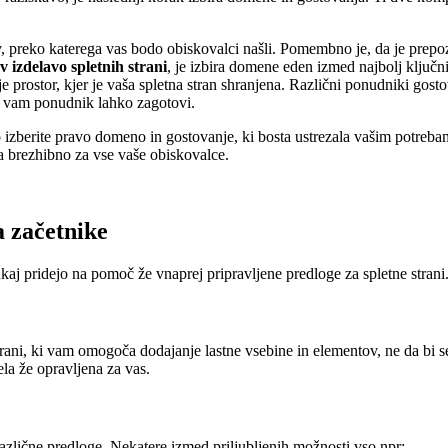
, preko katerega vas bodo obiskovalci našli. Pomembno je, da je prepo
 izdelavo spletnih strani
, je izbira domene eden izmed najbolj ključn
 prostor, kjer je vaša spletna stran shranjena. Različni ponudniki gostov
j vam ponudnik lahko zagotovi.
o izberite pravo domeno in gostovanje, ki bosta ustrezala vašim potreba
la brezhibno za vse vaše obiskovalce.
a začetnike
ukaj pridejo na pomoč že vnaprej pripravljene predloge za spletne strani
strani, ki vam omogoča dodajanje lastne vsebine in elementov, ne da bi 
ela že opravljena za vas.
 različne predloge. Nekatere izmed priljubljenih možnosti vso npr: