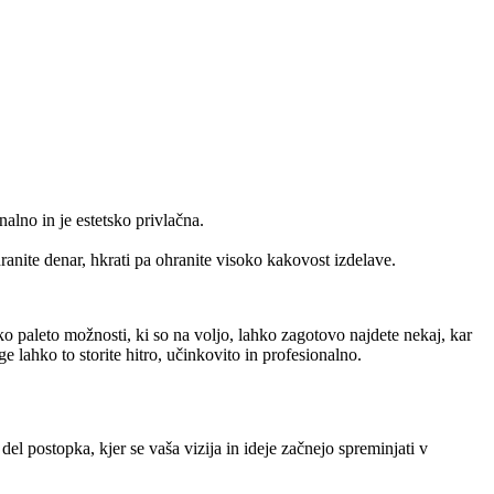
alno in je estetsko privlačna.
ranite denar, hkrati pa ohranite visoko kakovost izdelave.
roko paleto možnosti, ki so na voljo, lahko zagotovo najdete nekaj, kar
e lahko to storite hitro, učinkovito in profesionalno.
del postopka, kjer se vaša vizija in ideje začnejo spreminjati v