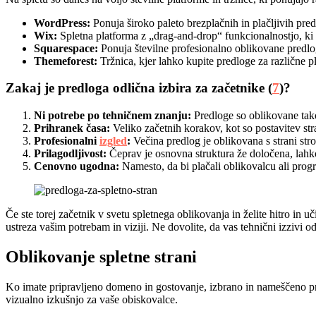
WordPress:
Ponuja široko paleto brezplačnih in plačljivih pred
Wix:
Spletna platforma z „drag-and-drop“ funkcionalnostjo, ki 
Squarespace:
Ponuja številne profesionalno oblikovane predlo
Themeforest:
Tržnica, kjer lahko kupite predloge za različne p
Zakaj je predloga odlična izbira za začetnike (
7
)?
Ni potrebe po tehničnem znanju:
Predloge so oblikovane tako
Prihranek časa:
Veliko začetnih korakov, kot so postavitev stran
Profesionalni
izgled
:
Večina predlog je oblikovana s strani stro
Prilagodljivost:
Čeprav je osnovna struktura že določena, lahko
Cenovno ugodna:
Namesto, da bi plačali oblikovalcu ali progr
Če ste torej začetnik v svetu spletnega oblikovanja in želite hitro in u
ustreza vašim potrebam in viziji. Ne dovolite, da vas tehnični izzivi o
Oblikovanje spletne strani
Ko imate pripravljeno domeno in gostovanje, izbrano in nameščeno predlo
vizualno izkušnjo za vaše obiskovalce.