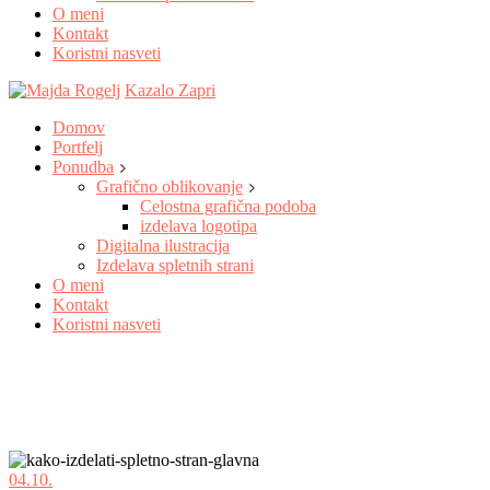
O meni
Kontakt
Koristni nasveti
Kazalo
Zapri
Domov
Portfelj
Ponudba
Grafično oblikovanje
Celostna grafična podoba
izdelava logotipa
Digitalna ilustracija
Izdelava spletnih strani
O meni
Kontakt
Koristni nasveti
04.10.