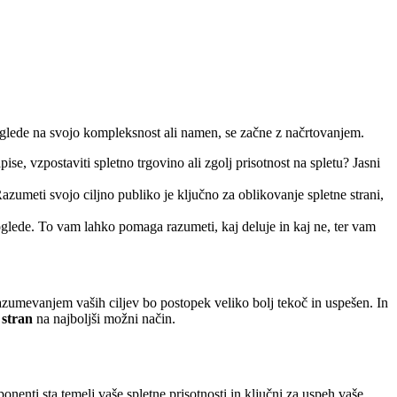
ne glede na svojo kompleksnost ali namen, se začne z načrtovanjem.
zapise, vzpostaviti spletno trgovino ali zgolj prisotnost na spletu? Jasni
azumeti svojo ciljno publiko je ključno za oblikovanje spletne strani,
oglede. To vam lahko pomaga razumeti, kaj deluje in kaj ne, ter vam
razumevanjem vaših ciljev bo postopek veliko bolj tekoč in uspešen. In
 stran
na najboljši možni način.
onenti sta temelj vaše spletne prisotnosti in ključni za uspeh vaše