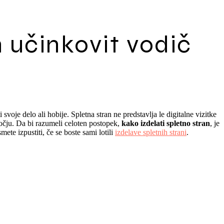
n učinkovit vodič
 svoje delo ali hobije. Spletna stran ne predstavlja le digitalne vizitke
ročju. Da bi razumeli celoten postopek,
kako izdelati spletno stran
, je
te izpustiti, če se boste sami lotili
izdelave spletnih strani
.