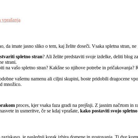
a vprašanja
o, da imate jasno sliko o tem, kaj želite doseči. Vsaka spletna stran, 
stvariti spletno stran
? Ali želite predstaviti svoje izdelke, deliti blog 
e strani.
abiti na vašo spletno stran? Kakšne so njihove potrebe in pričakovanja? R
podobne vašemu namenu ali ciljni skupini, boste pridobili dragocene vp
ed množico.
korakom
proces, kjer vsaka faza gradi na prejšnji. Z jasnim načrtom in 
nasvete in usmeritve, če se kdaj vprašate,
kako postaviti svojo spletno
o raziskavo, je naslednji korak izbira domene in gostovanja. Ti dve komp