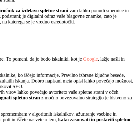
iročnik za izdelavo spletne strani
vam lahko ponudi smernice in
 podstrani; je digitalni odraz vaše blagovne znamke, zato je
 na katerega se je vredno osredotočiti.
ke. To pomeni, da jo bodo iskalniki, kot je
Google
, lažje našli in
 iskalnike, ko iščejo informacije. Pravilno izbrane ključne besede,
ezultatih iskanja. Dobro napisani meta opisi lahko povečajo možnost,
inkovit SEO.
 virov lahko povečajo avtoriteto vaše spletne strani v očeh
gnati spletno stran
z močno povezovalno strategijo je bistveno za
spremembam v algoritmih iskalnikov, ažuriranje vsebine in
u poti in iščete nasvete o tem,
kako zasnovati in postaviti spletno