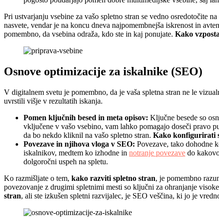
Pri ustvarjanju vsebine za vašo spletno stran se vedno osredotočite na 
nasvete, vendar je na koncu dneva najpomembnejša iskrenost in avtentič
pomembno, da vsebina odraža, kdo ste in kaj ponujate.
Kako vzpostav
Osnove optimizacije za iskalnike (SEO)
V digitalnem svetu je pomembno, da je vaša spletna stran ne le vizual
uvrstili višje v rezultatih iskanja.
Pomen ključnih besed in meta opisov:
Ključne besede so os
vključene v vašo vsebino, vam lahko pomagajo doseči pravo publi
da bo nekdo kliknil na vašo spletno stran.
Kako konfigurirati 
Povezave in njihova vloga v SEO:
Povezave, tako dohodne kot
iskalnikov, medtem ko izhodne in
notranje povezave
do kakovos
dolgoročni uspeh na spletu.
Ko razmišljate o tem,
kako razviti spletno stran
, je pomembno razum
povezovanje z drugimi spletnimi mesti so ključni za ohranjanje visoke u
stran
, ali ste izkušen spletni razvijalec, je SEO veščina, ki jo je vredn