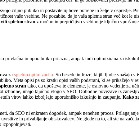
svojo ciljno publiko in postavite njihove potrebe in želje v ospredje.
Pr
nost vaše vsebine. Ne pozabite, da je vaša spletna stran več kot le niz
iti spletno stran
z močno in prepričljivo vsebino je ključno vprašanje,
no privlačna in uporabniku prijazna, ampak tudi optimizirana za iskalni
nova za
spletno optimizacijo
. So besede in fraze, ki jih ljudje vnašajo v
ko. Meta opisi pa so kratki opisi vaših podstrani, ki se prikažejo v r
spletno stran
tako, da upošteva te elemente, je osnovno vedenje za uč
 izhodne, imajo ključno vlogo v SEO. Dohodne povezave iz zanesljivih
tnih virov lahko izboljšajo uporabniško izkušnjo in zaupanje.
Kako za
eti, da SEO ni enkraten dogodek, ampak nenehen proces. Prilagajanje 
vrstitve in privabljanje obiskovalcev. Ne glede na to, ali ste na začetk
o izpopolnjevati.