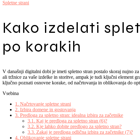
Spletne strani
Kako izdelati sple
po korakih
V današnji digitalni dobi je imeti spletno stran postalo skoraj nujno za 
ali tržnice za vaše izdelke in storitve, ampak je tudi ključni element
ključno poznati osnovne korake, od načrtovanja in oblikovanja do optim
Vsebina
1.
Načrtovanje spletne strani
2.
Izbira domene in gostovanja
3.
Predloga za spletno stran: idealna izbira za začetnike
3.1.
Kaj je predloga za spletno stran (6)?
3.2.
Kje lahko dobite predlogo za spletno stran?
3.3.
Zakaj je predloga odlična izbira za začetnike (7)?
4.
Oblikovanje spletne strani