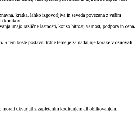
znavna, kratka, lahko izgovorljiva in seveda povezana z vašim
ih korakov.
anja imajo različne lastnosti, kot so hitrost, varnost, podpora in cena.
m. S tem boste postavili trdne temelje za nadaljnje korake v
osnovah
.
se morali ukvarjati z zapletenim kodiranjem ali oblikovanjem.