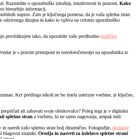
. Razmislite o uporabniški izkušnji, intuitivnosti in jasnosti.
Kako
no hierarhijo informacij.
obilnih naprav. Zato je ključnega pomena, da je vaša spletna stran
 odzivnega dizajna in kako to vpliva na celotno uporabniško
izajn preoblikujete tako, da uporabite vaše predhodno
grafično
 Vendar je s pravim pristopom in osredotočenostjo na uporabnika to
 zaman. Ker predloga nikoli ne bo imela ustrezne vsebine, je ključno,
prepričati ali zabavati svoje obiskovalce? Poleg tega je v digitalni
ti spletno stran
z vsebino, ki ne samo nagovarja, ampak tudi
in naredi vašo spletno stran bolj dinamično. Fotografije,
digitalne
aši blagovni znamki.
Orodja in nasveti za izdelavo spletne strani
 strani.