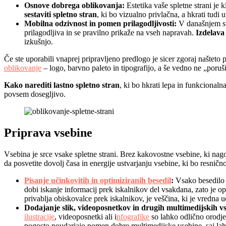
Osnove dobrega oblikovanja:
Estetika vaše spletne strani je 
sestaviti spletno stran
, ki bo vizualno privlačna, a hkrati tudi
Mobilna odzivnost in pomen prilagodljivosti:
V današnjem sve
prilagodljiva in se pravilno prikaže na vseh napravah.
Izdelava 
izkušnjo.
Če ste uporabili vnaprej pripravljeno predlogo je sicer zgoraj našteto 
oblikovanje
– logo, barvno paleto in tipografijo, a še vedno ne „poruš
Kako narediti lastno spletno stran
, ki bo hkrati lepa in funkcional
povsem dosegljivo.
Priprava vsebine
Vsebina je srce vsake spletne strani. Brez kakovostne vsebine, ki nago
da posvetite dovolj časa in energije ustvarjanju vsebine, ki bo resnič
Pisanje učinkovitih in optimiziranih besedil
:
Vsako besedilo na
dobi iskanje informacij prek iskalnikov del vsakdana, zato je 
privablja obiskovalce prek iskalnikov, je veščina, ki je vredna u
Dodajanje slik, videoposnetkov in drugih multimedijskih v
ilustracije
, videoposnetki ali i
nfografike
so lahko odlično orodje
pogosto poudarjajo pomen dobre multimedijske vsebine, saj lahko