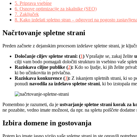
5.
Priprava vsebine
6.
Osnove optimizacije za iskalnike (SEO)
7.
Zaključek
8.
Kako izdelati spletno stran – odgovori na pogosto zastavljen
Načrtovanje spletne strani
Preden začnete z dejanskim procesom izdelave spletne strani, je ključn
Določanje ciljev spletne strani: (
1
)
Vprašajte se, zakaj želite
u
cilji vam bodo pomagali določiti strukturo in vsebino vaše spletn
Raziskava ciljne publike (
2
):
Kdo so ljudje, ki jih želite priv
ki bo učinkovita in privlačna.
Raziskava konkurence (
3
):
Z iskanjem spletnih strani, ki so 
ponudi
navodila za izdelavo spletne strani
, ki bo izstopala m
Pomembno je razumeti, da je
ustvarjanje spletne strani korak za 
ne pozabite, vedno imate možnost, da npr. na spletu poiščete dodatne 
Izbira domene in gostovanja
Potem ko imate jasno vizijo vaše spletne strani in ste opravili potrebn