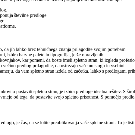
log.
ponuja številne predloge.
ge.
latforme.
, da jih lahko brez tehničnega znanja prilagodite svojim potrebam.
i, izbira barvne palete in tipografija, je že opravljenih.
kovnjakov, kar pomeni, da boste imeli spletno stran, ki izgleda profesion
 večino predlog prilagodite, da ustrezajo vašemu slogu in vsebini.
amerju, da vam spletno stran izdela od začetka, lahko s predlogami prih
činkovito postaviti spletno stran, je izbira predloge idealna rešitev. S ši
dvrnejo od tega, da postavite svojo spletno prisotnost. S pomočjo predlog
go, je čas, da se lotite preoblikovanja vaše spletne strani. To je tisti 