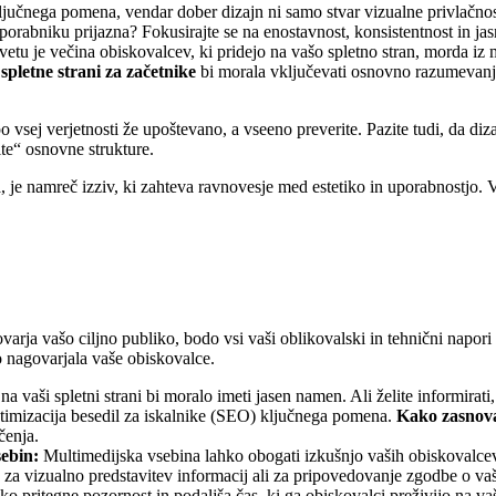
ključnega pomena, vendar dober dizajn ni samo stvar vizualne privlačnosti
 uporabniku prijazna? Fokusirajte se na enostavnost, konsistentnost in jas
tu je večina obiskovalcev, ki pridejo na vašo spletno stran, morda iz m
spletne strani za začetnike
bi morala vključevati osnovno razumevanje
po vsej verjetnosti že upoštevano, a vseeno preverite. Pazite tudi, da d
ite“ osnovne strukture.
na, je namreč izziv, ki zahteva ravnovesje med estetiko in uporabnostjo.
varja vašo ciljno publiko, bodo vsi vaši oblikovalski in tehnični napori
no nagovarjala vaše obiskovalce.
 vaši spletni strani bi moralo imeti jasen namen. Ali želite informirati, 
optimizacija besedil za iskalnike (SEO) ključnega pomena.
Kako zasnova
čenja.
sebin:
Multimedijska vsebina lahko obogati izkušnjo vaših obiskovalcev 
 za vizualno predstavitev informacij ali za pripovedovanje zgodbe o v
 pritegne pozornost in podaljša čas, ki ga obiskovalci preživijo na vaši