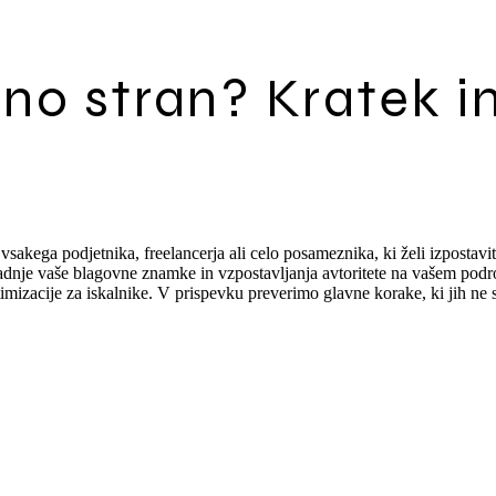
tno stran? Kratek i
vsakega podjetnika, freelancerja ali celo posameznika, ki želi izpostaviti
 gradnje vaše blagovne znamke in vzpostavljanja avtoritete na vašem pod
izacije za iskalnike. V prispevku preverimo glavne korake, ki jih ne sme