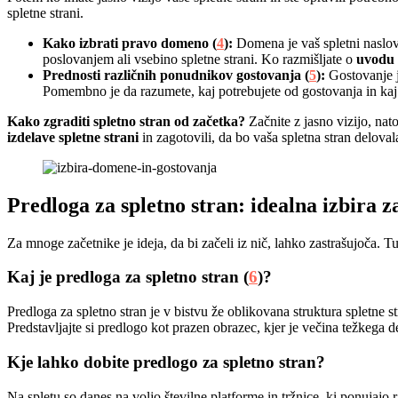
spletne strani.
Kako izbrati pravo domeno (
4
):
Domena je vaš spletni naslov
poslovanjem ali vsebino spletne strani. Ko razmišljate o
uvodu v
Prednosti različnih ponudnikov gostovanja (
5
):
Gostovanje je
Pomembno je da razumete, kaj potrebujete od gostovanja in ka
Kako zgraditi spletno stran od začetka?
Začnite z jasno vizijo, nat
izdelave spletne strani
in zagotovili, da bo vaša spletna stran delova
Predloga za spletno stran: idealna izbira z
Za mnoge začetnike je ideja, da bi začeli iz nič, lahko zastrašujoča. T
Kaj je predloga za spletno stran (
6
)?
Predloga za spletno stran je v bistvu že oblikovana struktura spletne 
Predstavljajte si predlogo kot prazen obrazec, kjer je večina težkega d
Kje lahko dobite predlogo za spletno stran?
Na spletu so danes na voljo številne platforme in tržnice, ki ponujajo