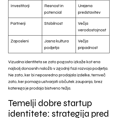
Investitorji
Resnost in
Urejena
potencial
predstavitev
Partnerji
Stabilnost
Večja
verodostojnost
Zaposleni
Jasna kultura
Večja
podjetja
pripadnost
Vizualna identiteta se zato pogosto izkaže kot ena
najbolj donosnih naložb v zgodnji fazi razvoja podjetja.
Ne zato, ker bi neposredno prodajala izdelke, temveč
zato, ker pomaga ustvarjati občutek zaupanja, brez
katerega je prodaja bistveno težja.
Temelji dobre startup
identitete: strategija pred