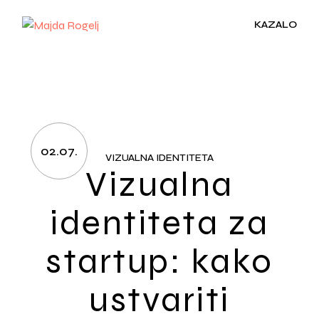
Skip
to
KAZALO
the
content
02.07.
VIZUALNA IDENTITETA
Vizualna
identiteta za
startup: kako
ustvariti