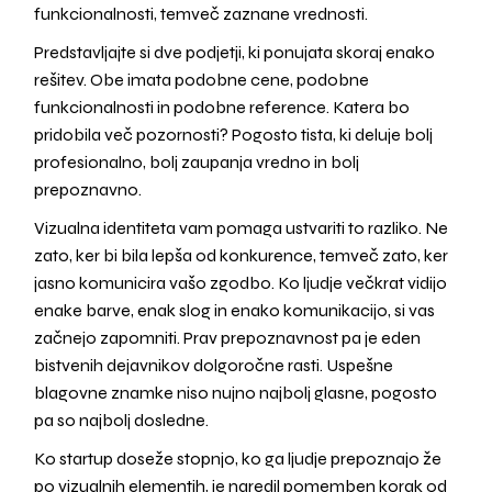
funkcionalnosti, temveč zaznane vrednosti.
Predstavljajte si dve podjetji, ki ponujata skoraj enako
rešitev. Obe imata podobne cene, podobne
funkcionalnosti in podobne reference. Katera bo
pridobila več pozornosti? Pogosto tista, ki deluje bolj
profesionalno, bolj zaupanja vredno in bolj
prepoznavno.
Vizualna identiteta vam pomaga ustvariti to razliko. Ne
zato, ker bi bila lepša od konkurence, temveč zato, ker
jasno komunicira vašo zgodbo. Ko ljudje večkrat vidijo
enake barve, enak slog in enako komunikacijo, si vas
začnejo zapomniti. Prav prepoznavnost pa je eden
bistvenih dejavnikov dolgoročne rasti. Uspešne
blagovne znamke niso nujno najbolj glasne, pogosto
pa so najbolj dosledne.
Ko startup doseže stopnjo, ko ga ljudje prepoznajo že
po vizualnih elementih, je naredil pomemben korak od