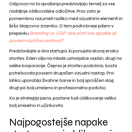
Odgovori na ta vprašanja predstavljajo temelj za vse
nadaljnje oblikovalske odločitve. Prav zato je
pomembno razumeti razliko med vizualnimi elementi in
širšo blagovno znamko. O tem podrobneje pišem v
prispevku
Branding vs. CGP: dve plati iste zgodbe ali
povsem različna svetova?
Predstavljajte si dva startupa, ki ponujata skoraj enako
storitev. Eden cilja na mlade ustvarjalce vsebin, drugi na
velike korporacije. Čeprav je storitev podobna, bosta
potrebovala povsem drugačen vizualni nastop. Prvi
lahko uporablja živahne barve in bolj sproščen slog,
drugi pa bolj umirjeno in profesionalno podobo.
Ko je strategija jasna, postane tudi oblikovanje veliko
bolj smiselno in učinkovito.
Najpogostejše napake