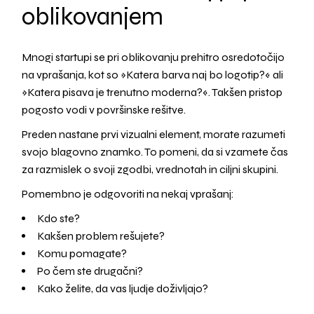
oblikovanjem
Mnogi startupi se pri oblikovanju prehitro osredotočijo
na vprašanja, kot so »Katera barva naj bo logotip?« ali
»Katera pisava je trenutno moderna?«. Takšen pristop
pogosto vodi v površinske rešitve.
Preden nastane prvi vizualni element, morate razumeti
svojo blagovno znamko. To pomeni, da si vzamete čas
za razmislek o svoji zgodbi, vrednotah in ciljni skupini.
Pomembno je odgovoriti na nekaj vprašanj:
Kdo ste?
Kakšen problem rešujete?
Komu pomagate?
Po čem ste drugačni?
Kako želite, da vas ljudje doživljajo?