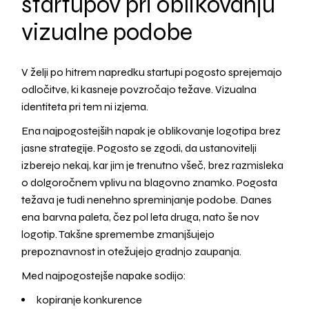
startupov pri oblikovanju
vizualne podobe
V želji po hitrem napredku startupi pogosto sprejemajo
odločitve, ki kasneje povzročajo težave. Vizualna
identiteta pri tem ni izjema.
Ena najpogostejših napak je oblikovanje logotipa brez
jasne strategije. Pogosto se zgodi, da ustanovitelji
izberejo nekaj, kar jim je trenutno všeč, brez razmisleka
o dolgoročnem vplivu na blagovno znamko. Pogosta
težava je tudi nenehno spreminjanje podobe. Danes
ena barvna paleta, čez pol leta druga, nato še nov
logotip. Takšne spremembe zmanjšujejo
prepoznavnost in otežujejo gradnjo zaupanja.
Med najpogostejše napake sodijo:
kopiranje konkurence