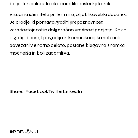
bo potencialna stranka naredila naslednji korak.
Vizualna identiteta pri tem ni zgolj oblikovalski dodatek.
Je orodje, ki pomaga graditi prepoznavnost,
verodostojnost in dolgoročno vrednost podjetja. Ko so
logotip, barve, tipografija in komunikacijski materiali
povezani v enotno celoto, postane blagovna znamka
močnejša in bolj zapomljiva.
Share:
Facebook
Twitter
LinkedIn
PREJŠNJI