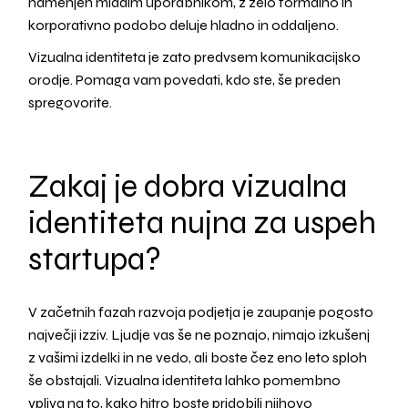
namenjen mladim uporabnikom, z zelo formalno in
korporativno podobo deluje hladno in oddaljeno.
Vizualna identiteta je zato predvsem komunikacijsko
orodje. Pomaga vam povedati, kdo ste, še preden
spregovorite.
Zakaj je dobra vizualna
identiteta nujna za uspeh
startupa?
V začetnih fazah razvoja podjetja je zaupanje pogosto
največji izziv. Ljudje vas še ne poznajo, nimajo izkušenj
z vašimi izdelki in ne vedo, ali boste čez eno leto sploh
še obstajali. Vizualna identiteta lahko pomembno
vpliva na to, kako hitro boste pridobili njihovo