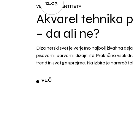
12.03.
VIZUALNA IDENTITETA
Akvarel tehnika p
– da ali ne?
Dizajnerski svet je verjetno najbolj živahna dej
pisavami, barvami, dizajni itd. Praktično vsak 
trend in svet ga sprejme. Na izbiro je namreč to
VEČ
Številčenje
prispevkov