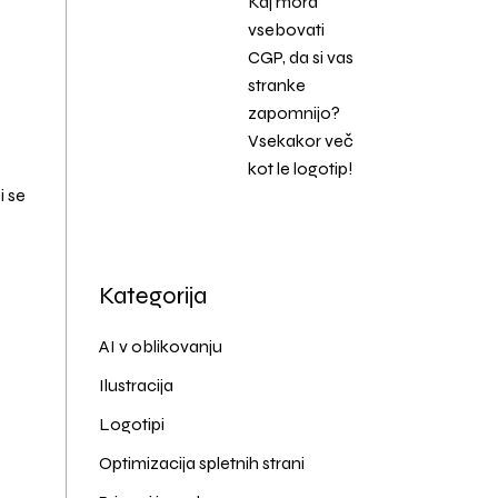
Kaj mora
vsebovati
CGP, da si vas
stranke
zapomnijo?
Vsekakor več
kot le logotip!
i se
Kategorija
AI v oblikovanju
Ilustracija
Logotipi
Optimizacija spletnih strani