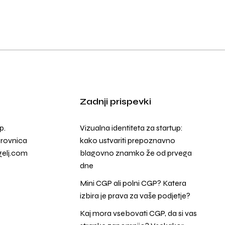
Zadnji prispevki
p.
Vizualna identiteta za startup:
orovnica
kako ustvariti prepoznavno
elj.com
blagovno znamko že od prvega
dne
Mini CGP ali polni CGP? Katera
izbira je prava za vaše podjetje?
Kaj mora vsebovati CGP, da si vas