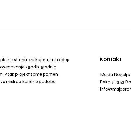
Kontakt
 spletne strani raziskujem, kako ideje
ripovedovanje zgodb, gradnjo
ljem. Vsak projekt zame pomeni
Majda Rogelj s.
rve misli do končne podobe.
Pako 7, 1353 B
info@majdarog