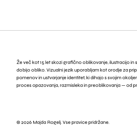
Že več kot 15 let skozi grafično oblikovanje, ilustracijo in
dobijo obliko. Vizualni jezik uporabljam kot orodje za p
pomenov in ustvarjanje identitet, ki dihajo s svojim oko
proces opazovanja, razmisleka in preoblikovanja — od p
© 2026 Majda Rogelj. Vse pravice pridržane.