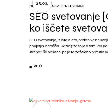
25.03.
OPTIMIZACIJA SPLETNIH STRANI
SEO svetovanje [
ko iščete svetov
SEO svetovanje, iz leta v leto, pridobiva na svoj
podjetjih, narašča. Razlog za to je v tem, ker pod
streho”, še posebej pa je to zaželeno pri tistih pod
VEČ