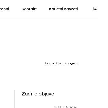
 meni
Kontakt
Koristni nasveti
IŠČI
je
rani
home
2021
(page 2)
Zadnje objave
2 JULIJA, 2026