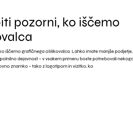
ti pozorni, ko iščemo
ovalca
 ko iščemo grafičnega oblikovalca. Lahko imate manjše podjetje,
opolnilno dejavnost – v vsakem primeru boste potrebovali nekoga
ovno znamko – tako z logotipom in vizitko, ko