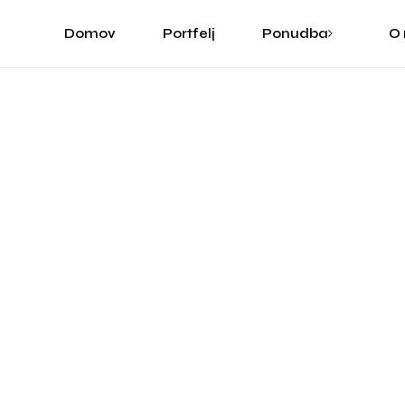
Domov
Portfelj
Ponudba
O
Grafično oblikovan
Digitalna ilustracija
Izdelava spletnih st
Grafično oblikovanje
Digitalna ilustracija
Izdelava spletnih strani