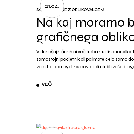
21.04.
SODELOVANJE Z OBLIKOVALCEM
Na kaj moramo bi
grafičnega oblik
V današnjih časih ni več treba multinaconalka,
samostojni podjetnik ali pa imate celo samo d
vam bo pomagal zasnovati ali utrditi vašo blag
VEČ