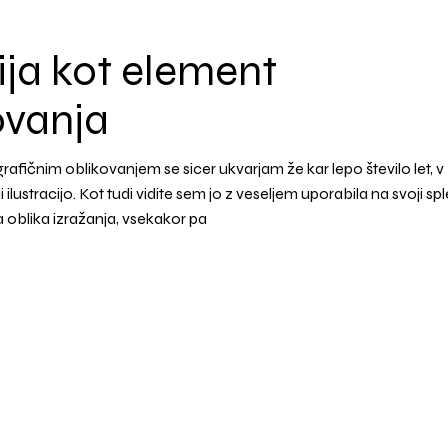
cija kot element
ovanja
 grafičnim oblikovanjem se sicer ukvarjam že kar lepo število let, v
ilustracijo. Kot tudi vidite sem jo z veseljem uporabila na svoji spl
vna oblika izražanja, vsekakor pa