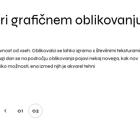
ri grafičnem oblikovanj
avnost od vseh. Oblikovalci se lahko igramo s številnimi teksturami
drugi dan se na področju oblikovanja pojavi nekaj novega, kak nov
liko možnosti, ena izmed njih je akvarel tehni
01
02