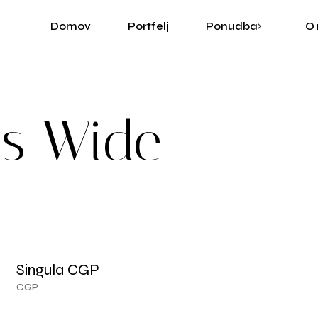
Domov
Portfelj
Ponudba
O
Grafično oblikovanje
Digitalna ilustracija
ns Wide
Izdelava spletnih strani
Singula CGP
CGP