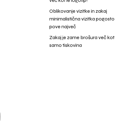
več kot le logotip!
Oblikovanje vizitke in zakaj
minimalistična vizitka pogosto
pove največ
Zakaj je zame brošura več kot
samo tiskovina