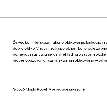
Že več kot 15 let skozi grafično oblikovanje, ilustracijo in
dobijo obliko. Vizualni jezik uporabljam kot orodje za p
pomenov in ustvarjanje identitet, ki dihajo s svojim oko
proces opazovanja, razmisleka in preoblikovanja — od p
© 2026 Majda Rogelj. Vse pravice pridržane.