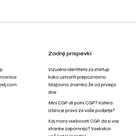
Zadnji prispevki
p.
Vizualna identiteta za startup:
orovnica
kako ustvariti prepoznavno
elj.com
blagovno znamko že od prvega
dne
Mini CGP ali polni CGP? Katera
izbira je prava za vaše podjetje?
Kaj mora vsebovati CGP, da si vas
stranke zapomnijo? Vsekakor