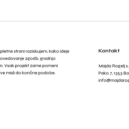
Kontakt
 spletne strani raziskujem, kako ideje
ripovedovanje zgodb, gradnjo
ljem. Vsak projekt zame pomeni
Majda Rogelj s.
rve misli do končne podobe.
Pako 7, 1353 B
info@majdarog