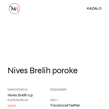
Skip
to
KAZALO
the
content
Nives Brelih poroke
NAROČNICA:
DESIGNER:
Nives Brelih s.p.
KATEGORIJA:
DELI:
Facebook
Twitter
Splet