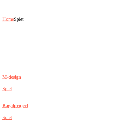
Home
Splet
M-design
Splet
Bagalproject
Splet