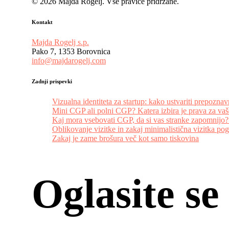
© 2026 Majda Rogelj. Vse pravice pridržane.
Kontakt
Majda Rogelj s.p.
Pako 7, 1353 Borovnica
info@majdarogelj.com
Zadnji prispevki
Vizualna identiteta za startup: kako ustvariti prepoz
Mini CGP ali polni CGP? Katera izbira je prava za vaš
Kaj mora vsebovati CGP, da si vas stranke zapomnijo? 
Oblikovanje vizitke in zakaj minimalistična vizitka po
Zakaj je zame brošura več kot samo tiskovina
O
g
l
a
s
i
t
e
s
e