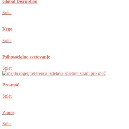
Global Disruption
Splet
Kego
Splet
Psihosocialno svetovanje
Splet
Pro-moč
Splet
Zanos
Splet