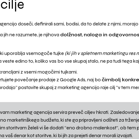
cilje
 agencijo doseči, definirali sami, bodisi, da to delate z njimi, morajo
da jih ne razumete, je njihova
dolžnost, naloga in odgovornos
 ki uporablja vsemogoče tujke
(ki jih v spletnem marketingu res n
 veste edino to, koliko vas bo vse skupaj stalo, ne pa tudi tega ka
n okrancljani z vsemi mogočimi tujkami.
ačrtujete povečanje prodaje z Google Ads, naj bo
čimbolj konkr
dajo” postavite skupaj z marketing agencijo raje cilj “v tem me
am marketing agencija servira preveč ciljev hkrati. Zasledovanje v
no marketinškega budžeta, ki ste ga pripravljeni odšteti za trženje.
m storitvam želeli vi še dodati “eno drobno malenkost”, ob tem p
a vaš denar kot storitve, ki bi jih za prejeti denar morali izvajati.