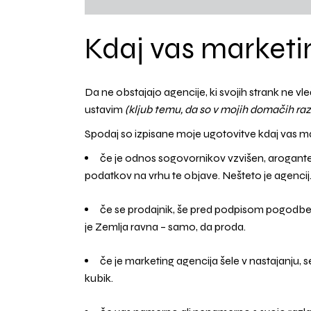
Kdaj vas marketi
Da ne obstajajo agencije, ki svojih strank ne vl
ustavim
(kljub temu, da so v mojih domačih r
Spodaj so izpisane moje ugotovitve kdaj vas m
če je odnos sogovornikov vzvišen, aroganten,
podatkov na vrhu te objave. Nešteto je agencij
če se prodajnik, še pred podpisom pogodbe
je Zemlja ravna – samo, da proda.
če je marketing agencija šele v nastajanju, ses
kubik.