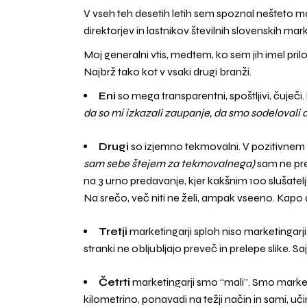
V vseh teh desetih letih sem spoznal nešteto ma
direktorjev in lastnikov številnih slovenskih mar
Moj generalni vtis, medtem, ko sem jih imel pril
Najbrž tako kot v vsaki drugi branži.
Eni
so mega transparentni, spoštljivi, čuječi
da so mi izkazali zaupanje, da smo sodelovali a
Drugi
so izjemno tekmovalni. V pozitivne
sam sebe štejem za tekmovalnega)
sam ne pre
na 3 urno predavanje, kjer kakšnim 100 slušatel
Na srečo, več niti ne želi, ampak vseeno. Kapo 
Tretji
marketingarji sploh niso marketingar
stranki ne obljubljajo preveč in prelepe slike. S
Četrti
marketingarji smo “mali”. Smo marketin
kilometrino, ponavadi na težji način in sami, učim