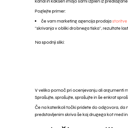
kanal in kakšen imajo sami izplen iz predlagan
Poglejte primer:
če vam marketing agencija prodaja
storitve
“skrivanja v obliki drobnega tiska”, rezultate l
Na spodnji sliki:
V veliko pomoč pri ocenjevanju ali argumenti 
Sprašujte, sprašujte, sprašujte in še enkrat spraš
Če na katerikoli točki pridete do odgovora, da n
predstavljenim skriva še kaj drugega kot med i