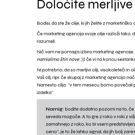
Določite merljive 
Bodisi, da ste že cilje, ki jih želite z marketinško
Če marketing agencija svoje cilje razloži tako, 
razumeli.
Nič vam ne pomaga izbira marketing agencije,
namislimo štiri nove
:))
, če vi na koncu sestanka
Ni potrebno, da so merljivi cilji, visokoleteči i
Vaš cilj, npr. če skupaj z marketing agencijo n
Namesto cilja: “v tem mesecu bomo povečali pro
izdelka”.
Namig:
bodite dodatno pozorni na to, če v
seveda mogoče. A to gre z roko v roki z viši
zamahnejo z roko, ko bi vsem predstavljeni
ceno”, je to že lahko signal, da jih bolj zanim