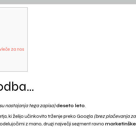
vleče za nos
godba…
su nastajanja tega zapisa)
deseto leto
.
ja, ki želijo učinkovito trženje preko Googla
(brez plačevanja za
 sodelujočimi z mano, drugi največji segment ravno
marketinške