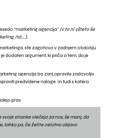
 besedo “marketing agencija”
(v to ni všteto še
eting, itd….).
r marketinga, ste zagotovo v zadnjem obdobju
 je dodaten argument, ki priča o tem, da je
marketing agencija bo zanj opravila zadovoljiv
praviti predvidene naloge. In tudi s katero
idejo prav.
voje stranke vlečejo za nos, še manj, da
e, lahko pa, če želite celotno objavo