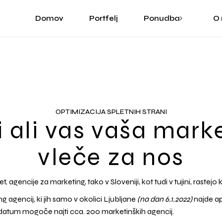
Domov
Portfelj
Ponudba
O
Grafično oblikovan
Digitalna ilustracija
Izdelava spletnih st
Grafično oblikovanje
Digitalna ilustracija
Izdelava spletnih strani
OPTIMIZACIJA SPLETNIH STRANI
i ali vas vaša mark
vleče za nos
 agencije za marketing, tako v Sloveniji, kot tudi v tujini, rastejo
g agencij, ki jih samo v okolici Ljubljane
(na dan 6.1.2022)
najde ap
a datum mogoče najti cca. 200 marketinških agencij.