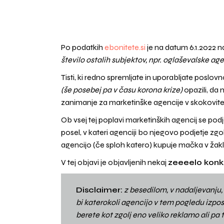
Po podatkih
ebonitete.si
je na datum 6.1.2022 n
število ostalih subjektov, npr. oglaševalske age
Tisti, ki redno spremljate in uporabljate pos
(še posebej pa v času korona krize)
opazili, da 
zanimanje za marketinške agencije v skokovit
Ob vsej tej poplavi marketinških agencij se podj
posel, v kateri agenciji bo njegovo podjetje zgo
agencijo (če sploh katero) kupuje mačka v žakl
V tej objavi je objavljenih nekaj
zeeeelo konk
Disclaimer:
z besedilom, v nadaljevanju
bi katerokoli agencijo v tem pogledu izpost
berete kot zgolj eno veliko reklamo ali pa t