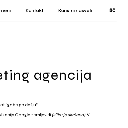
 meni
Kontakt
Koristni nasveti
IŠČI
je
rani
eting agencija
 kot “gobe po dežju”.
likacija Google zemljevidi
(slika je skrčena)
. V