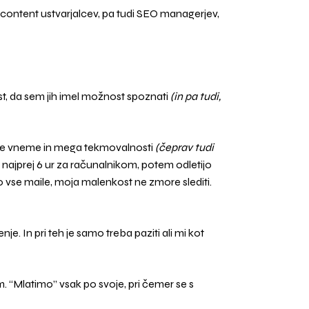
, content ustvarjalcev, pa tudi SEO managerjev,
ast, da sem jih imel možnost spoznati
(in pa tudi,
Te vneme in mega tekmovalnosti
(čeprav tudi
najprej 6 ur za računalnikom, potem odletijo
o vse maile, moja malenkost ne zmore slediti.
je. In pri teh je samo treba paziti ali mi kot
em. “Mlatimo” vsak po svoje, pri čemer se s