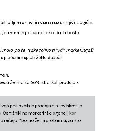
 biti
cilji merljivi in vam razumljivi
. Logični.
t
, da vam jih pojasnijo tako, da jih boste
i malo, pa še vsake toliko si “vrli” marketingaši
j s plačanim sploh želite doseči.
eten
.
secu želimo za 60% izboljšati prodajo x
eč poslovnih in prodajnih ciljev hkrati je
 Če tržniki na marketinški agenciji kar
a rečejo: “bomo že, ni problema, za isto