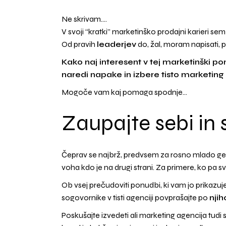
Ne skrivam….
V svoji “kratki” marketinško prodajni karieri sem 
Od pravih
leaderjev
do, žal, moram napisati, p
Kako naj interesent v tej marketinški po
naredi napake in izbere tisto marketing
Mogoče vam kaj pomaga spodnje…
Zaupajte sebi in sv
Čeprav se najbrž, predvsem za rosno mlado gener
voha kdo je na drugi strani. Za primere, ko pa s
Ob vsej prečudoviti ponudbi, ki vam jo prikazuje
sogovornike v tisti agenciji povprašajte po
njih
Poskušajte izvedeti ali marketing agencija tudi