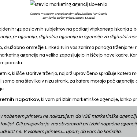
Gostota marketing agencij na območju Ljubljane (vir: Google
zemljevidi, skrčen prikaz, datum 6.1.2022)
ajdenih 142 poslovnih subjektov na podlagi vtipkanega iskanja z
ncije, pr agencije, digitalne agencije in agencije za digitalni mark
lovno, družabno omrežje LinkedIN in vas zanima panoga trženja te
marketing agencije na veliko zaposljujejo in iščejo nove kadre. Kar
em porastu.
etnik, ki išče storitve trženja, najbrž upravičeno sprašuje katera 
lj samo ena številka v nizu strank, za katere morajo pač agencije o
ju.
retnih napotkov
, ki vam pri izbiri marketinške agencije, lahko pr
, v nobenem primeru ne nakazujem, da VSE marketinške agencije s
avljal. Cilj prispevka je vas obvarovati pri izbiri napačne agencij
udi kot ne.
V vsakem primeru… upam, da vam bo koristila.