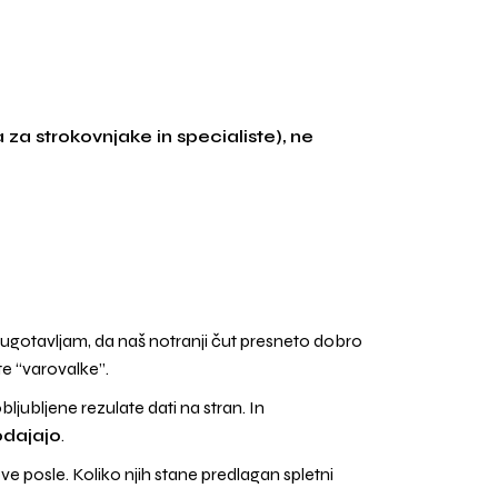
za strokovnjake in specialiste), ne
j ugotavljam, da naš notranji čut presneto dobro
e “varovalke”.
ljubljene rezulate dati na stran. In
odajajo
.
e posle. Koliko njih stane predlagan spletni