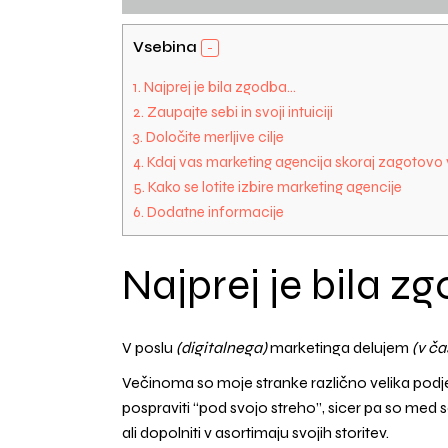
Vsebina
1.
Najprej je bila zgodba…
2.
Zaupajte sebi in svoji intuiciji
3.
Določite merljive cilje
4.
Kdaj vas marketing agencija skoraj zagotovo 
5.
Kako se lotite izbire marketing agencije
6.
Dodatne informacije
Najprej je bila z
V poslu
(digitalnega)
marketinga delujem
(v ča
Večinoma so moje stranke različno velika podjet
pospraviti “pod svojo streho”, sicer pa so med
ali dopolniti v asortimaju svojih storitev.