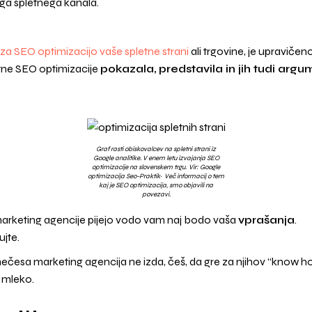
ega spletnega kanala.
 za SEO optimizacijo vaše spletne strani
ali trgovine, je upraviče
astne SEO optimizacije
pokazala, predstavila in jih tudi argu
Graf rasti obiskovalcev na spletni strani iz
Google analitike. V enem letu izvajanja SEO
optimizacije na slovenskem trgu.
Vir:
Google
.
optimizacija Seo-Praktik
Več informacij o tem
kaj je SEO optimizacija
, smo objavili na
povezavi.
marketing agencije pijejo vodo vam naj bodo vaša
vprašanja
.
ujte.
ečesa marketing agencija ne izda, češ, da gre za njihov “know how”
n mleko.