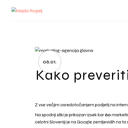
Skip
to
the
content
06.01.
Kako preverit
Z vse večjim osredotočanjem podjetij na internet,
Na spodnji sliki je prikazan izsek kar
60
marketin
celotni Sloveniji je na Google zemljevidih na t