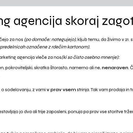
ng agencija skoraj zago
ečejo za nos
(po domače: nategujejo)
, kljub temu, da živimo v 21. 
azpredelnicah označene z rdečim kartonom).
arketing agencija vleče za nos
(ki so čisto osebno mnenje):
 pokroviteljski, skratka štorasto, namerno ali ne,
nenaraven
. 
.
 o sodelovanju, z vami
v prav vsem
strinja. Tak vam prodaja in ta
tavljajo jo dva ali trije zaposleni, ponuja pa prav vse storitve trže