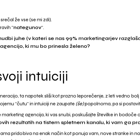
srečal že vse (se mi zdi).
ravih “
nategunov
“.
nudbi juhe (v kateri se nas 99% marketingarjev razglaša 
 agencijo, ki mu bo prinesla želeno?
oji intuiciji
acijo, ta napotek sliši kot prazno leporečenje, z leti vedno bol
vojemu “čutu” in intuiciji ne zaupate
(še)
popolnoma, pa si postavit
 marketing agencija, ki vas snubi, poskušajte številke in bodoče ob
ovih rezultatih na tistem spletnem kanalu, ki vam ga pr
 sama pridobiva na enak način kot ponuja vam, nove stranke in nov