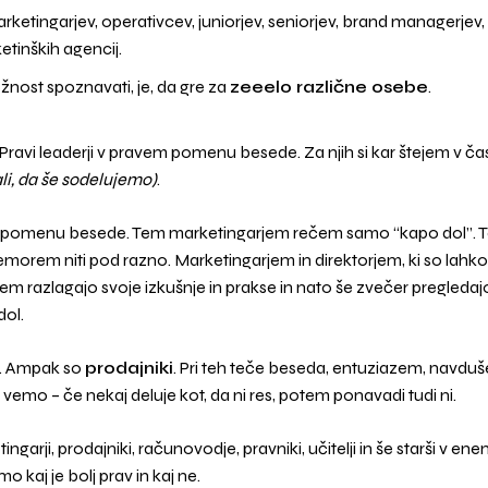
rketingarjev, operativcev, juniorjev, seniorjev, brand managerjev
ketinških agencij.
ožnost spoznavati, je, da gre za
zeeelo različne osebe
.
. Pravi leaderji v pravem pomenu besede. Za njih si kar štejem v č
li, da še sodelujemo)
.
m pomenu besede. Tem marketingarjem rečem samo “kapo dol”. 
morem niti pod razno. Marketingarjem in direktorjem, ki so lahko 
jem razlagajo svoje izkušnje in prakse in nato še zvečer pregledaj
dol.
ji. Ampak so
prodajniki
. Pri teh teče beseda, entuziazem, navdušen
aj vemo – če nekaj deluje kot, da ni res, potem ponavadi tudi ni.
garji, prodajniki, računovodje, pravniki, učitelji in še starši v en
o kaj je bolj prav in kaj ne.