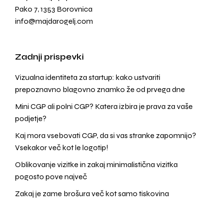
Pako 7, 1353 Borovnica
info@majdarogelj.com
Zadnji prispevki
Vizualna identiteta za startup: kako ustvariti
prepoznavno blagovno znamko že od prvega dne
Mini CGP ali polni CGP? Katera izbira je prava za vaše
podjetje?
Kaj mora vsebovati CGP, da si vas stranke zapomnijo?
Vsekakor več kot le logotip!
Oblikovanje vizitke in zakaj minimalistična vizitka
pogosto pove največ
Zakaj je zame brošura več kot samo tiskovina