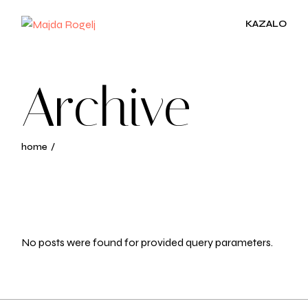
Skip
to
KAZALO
the
content
Archive
home
No posts were found for provided query parameters.